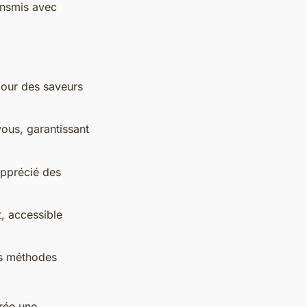
ransmis avec
 pour des saveurs
ous, garantissant
apprécié des
, accessible
les méthodes
rée une