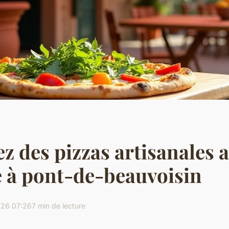
z des pizzas artisanales 
 à pont-de-beauvoisin
26 07:26
7 min de lecture