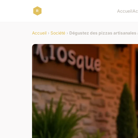
Accueil
Ac
Accueil
›
Société
›
Dégustez des pizzas artisanales 