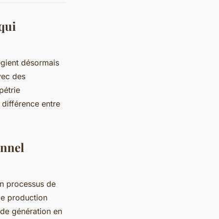
qui
égient désormais
vec des
pétrie
 différence entre
onnel
un processus de
de production
 de génération en