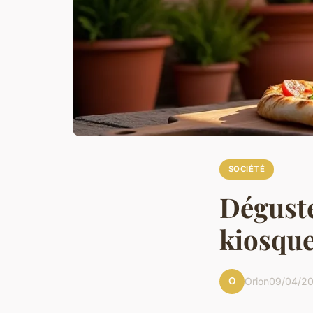
SOCIÉTÉ
Déguste
kiosque
O
Orion
09/04/20