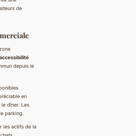
siteurs de
merciale
 zone
accessibilité
ommun depuis le
ponibles
préciable en
le dîner. Les
e parking.
 les actifs de la
achats