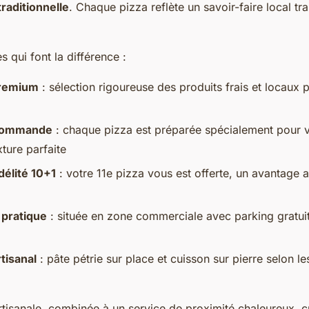
traditionnelle
. Chaque pizza reflète un savoir-faire local t
s qui font la différence :
premium
: sélection rigoureuse des produits frais et locaux
 commande
: chaque pizza est préparée spécialement pour v
xture parfaite
élité 10+1
: votre 11e pizza vous est offerte, un avantage 
pratique
: située en zone commerciale avec parking gratuit
rtisanal
: pâte pétrie sur place et cuisson sur pierre selon 
tisanale, combinée à un service de proximité chaleureux, c