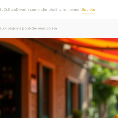
tu
Culture
Divertissement
Emploi
Environnement
Société
au kiosque à pont-de-beauvoisin