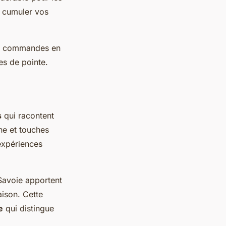
à cumuler vos
vos commandes en
es de pointe.
s
qui racontent
nne et touches
'expériences
Savoie apportent
aison. Cette
e
qui distingue