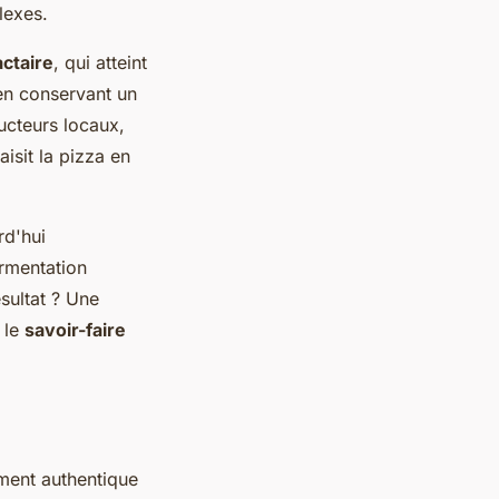
lexes.
actaire
, qui atteint
 en conservant un
ucteurs locaux,
aisit la pizza en
rd'hui
ermentation
sultat ? Une
 le
savoir-faire
ment authentique