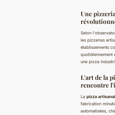
Une pizzeri
révolutionn
Selon l'observato
les pizzerias art
établissements 
quotidiennement et
une pizza industri
L'art de la p
rencontre l
La
pizza artisana
fabrication minu
automatisées, cha