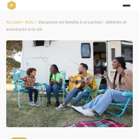
Accueil
›
Actu
›
Vacances en famille à arcachon : détente et
aventures à la clé