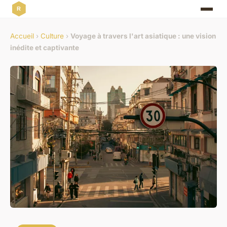
Accueil
›
Culture
›
Voyage à travers l'art asiatique : une vision
inédite et captivante